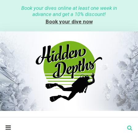
S
Book your dives online at least one week in
k
advance and get a 10% discount!
i
p
Book your dive now
t
o
c
o
n
t
e
n
t
S
search
e
a