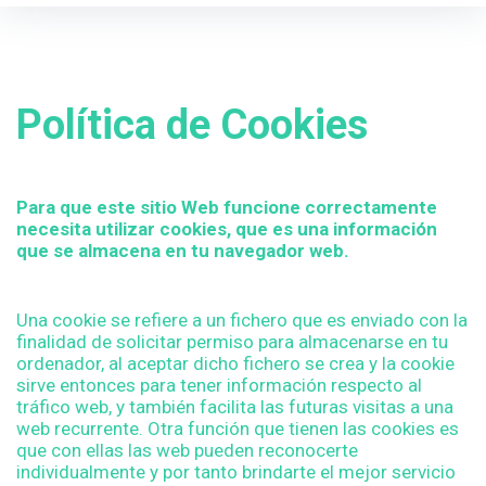
r
P
c
h
f
o
o
Política de Cookies
r
l
:
í
Para que este sitio Web funcione correctamente
t
necesita utilizar cookies, que es una información
que se almacena en tu navegador web.
i
c
Una cookie se refiere a un fichero que es enviado con la
finalidad de solicitar permiso para almacenarse en tu
a
ordenador, al aceptar dicho fichero se crea y la cookie
sirve entonces para tener información respecto al
tráfico web, y también facilita las futuras visitas a una
d
web recurrente. Otra función que tienen las cookies es
que con ellas las web pueden reconocerte
e
individualmente y por tanto brindarte el mejor servicio