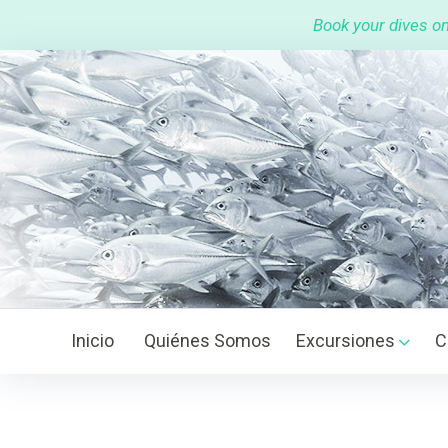
S
Book your dives on
k
i
p
t
o
c
o
n
t
e
n
t
Inicio
Quiénes Somos
Excursiones
C
C