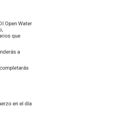
ADI Open Water
o,
arios que
enderás a
 completarás
erzo en el día