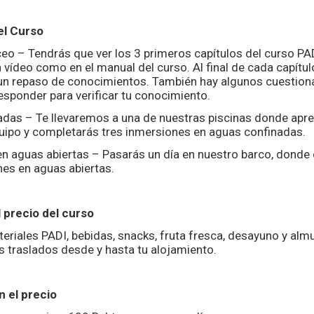
el Curso
ceo – Tendrás que ver los 3 primeros capítulos del curso P
n vídeo como en el manual del curso. Al final de cada capítul
n repaso de conocimientos. También hay algunos cuestion
esponder para verificar tu conocimiento.
das – Te llevaremos a una de nuestras piscinas donde apr
uipo y completarás tres inmersiones en aguas confinadas.
n aguas abiertas – Pasarás un día en nuestro barco, donde
es en aguas abiertas.
l precio del curso
eriales PADI, bebidas, snacks, fruta fresca, desayuno y almu
os traslados desde y hasta tu alojamiento.
n el precio