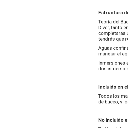
Estructura d
Teoría del Bu
Diver, tanto e
completarás u
tendrás que r
Aguas confina
manejar el eq
Inmersiones e
dos inmersion
Incluido en e
Todos los mat
de buceo, y l
No incluido e