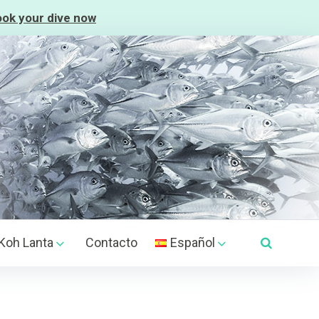
ok your dive now
S
e
Koh Lanta
Contacto
Español
a
search
r
c
h
f