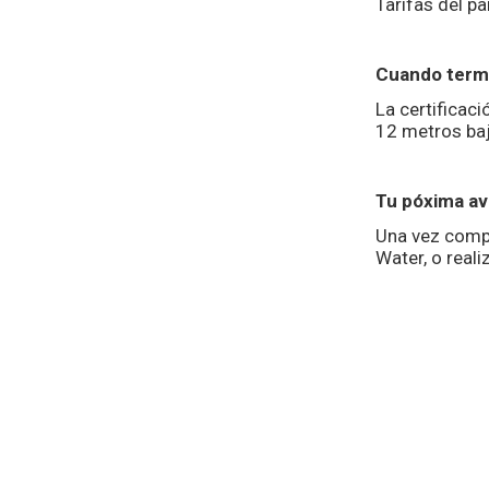
Tarifas del p
Cuando termi
La certificac
12 metros baj
Tu póxima av
Una vez compl
Water, o reali