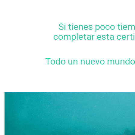
u
r
Si tienes poco tiem
completar esta certi
s
o
Todo un nuevo mundo s
S
c
u
b