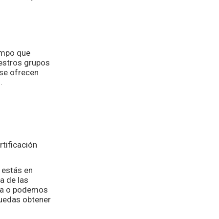
empo que
uestros grupos
 se ofrecen
.
tificación
 estás en
a de las
lia o podemos
puedas obtener