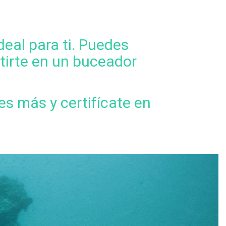
o
r
:
deal para ti. Puedes
rtirte en un buceador
s más y certifícate en