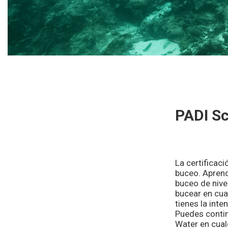
PADI Sc
La certificac
buceo. Aprend
buceo de nive
bucear en cual
tienes la inte
Puedes contin
Water en cual