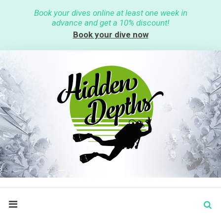
S
Book your dives online at least one week in
k
advance and get a 10% discount!
i
p
Book your dive now
t
o
c
o
n
t
e
n
t
S
search
e
a