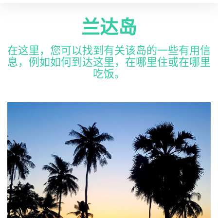
r
K
c
兰达岛
h
f
o
o
在这里，您可以找到有关该岛的一些有用信
r
h
息，例如如何到达这里，在哪里住或在哪里
:
吃饭。
L
a
n
t
a
兰
达