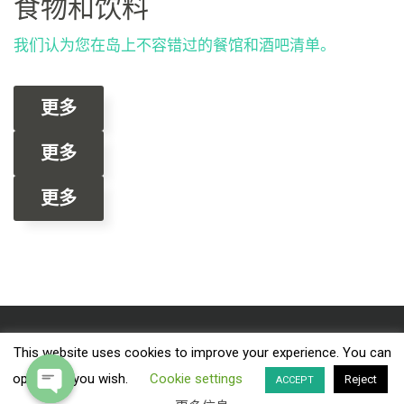
食物和饮料
我们认为您在岛上不容错过的餐馆和酒吧清单。
更多
更多
更多
This website uses cookies to improve your experience. You can
Facebook
Instagram
Tripadvisor
Twitter
YouTube
opt-out if you wish.
Cookie settings
Reject
ACCEPT
© 2026
Hidden Depths Diving - PADI Dive Resort #22684.
All Rights Reserved.