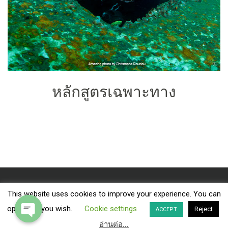
หลักสูตรเฉพาะทาง
This website uses cookies to improve your experience. You can
Facebook
Instagram
Tripadvisor
Twitter
YouTube
opt-out if you wish.
Cookie settings
Reject
ACCEPT
© 2026
Hidden Depths Diving - PADI Dive Resort #22684.
All Rights Reserved.
อ่านต่อ…