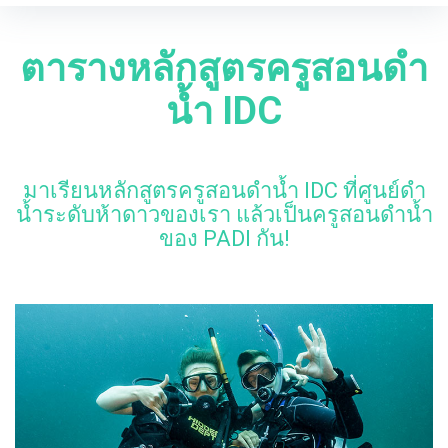
r
I
c
h
ตารางหลักสูตรครูสอนดำ
f
D
o
น้ำ IDC
r
C
:
S
มาเรียนหลักสูตรครูสอนดำน้ำ IDC ที่ศูนย์ดำ
c
น้ำระดับห้าดาวของเรา แล้วเป็นครูสอนดำน้ำ
ของ PADI กัน!
h
e
d
u
l