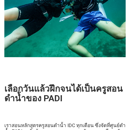
e
ต
า
ร
า
ง
ห
เลือกวันแล้วฝึกจนได้เป็นครูสอน
ลั
ดำน้ำของ PADI
ก
สู
เราสอนหลักสูตรครูสอนดำน้ำ IDC ทุกเดือน ซึ่งจัดที่ศูนย์ดำ