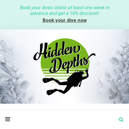
S
Book your dives online at least one week in
k
advance and get a 10% discount!
i
p
Book your dive now
t
o
c
o
n
t
e
n
t
S
search
e
a