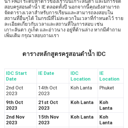
ต
น้ำ PADI ระดับห้าดาวของเราบนเกาะลันตา และมีการจัด
สอบครูสอนดำน้ำ IE ตลอดทั้งปี นอกจากนี้คุณยังสามารถ
ร
จัดตารางเวลาสำหรับการเรียนและสามารถลงสอบใน
สถานที่อื่นๆได้ ในกรณีที่ไม่สะดวกในเวลาที่กำหนดไว้ ราย
ค
ละเอียดเกี่ยวกับเวลาและสถานที่ในการสอบ เช่น
เกาะลันตา ภูเก็ต และอ่าวนาง อยู่ที่ด้านล่าง หากมีคำถาม
เพิ่มเติม กรุณาสอบถามเรา
รู
ส
ตารางหลักสูตรครูสอนดำน้ำ IDC
อ
น
IDC Start
IE Date
IDC
IE
Date
Location
Location
ดำ
2nd Oct
14th Oct
Koh Lanta
Phuket
2023
2023
น้ำ
9th Oct
21st Oct
Koh Lanta
Koh
2023
2023
Lanta
I
2nd Nov
15th Nov
Koh Lanta
Koh
D
2023
2023
Lanta