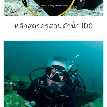
หลักสูตรครูสอนดำน้ำ IDC